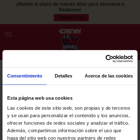
¡Abierto el plazo de nuevas altas para abonarse a
Baskonia!
¡Abónate aquí!
Consentimiento
Detalles
Acerca de las cookies
NEWSLETTER
ES
EU
Únete a nuestra newsletter y sé el primero en enterarte de las
NOTICIAS
últimas noticias y promociones del club.
Esta página web usa cookies
Las cookies de este sitio web, son propias y de terceros
PLANTILLA
y se usan para personalizar el contenido y los anuncios,
Email
ofrecer funciones de redes sociales y analizar el tráfico.
ENTRADAS
Además, compartimos información sobre el uso que
haga del sitio web con nuestros partners de redes
He leído y acepto la
Política de privacidad
del SASKI BASKONIA