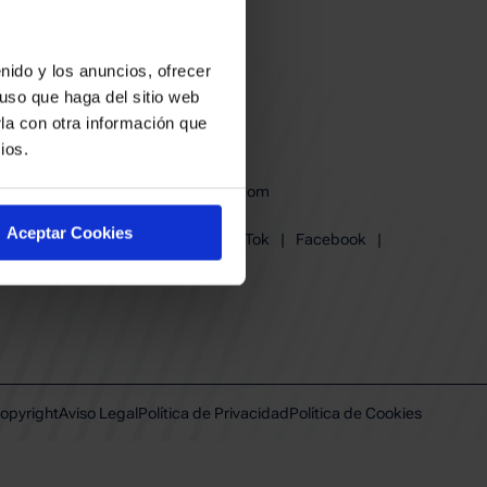
nido y los anuncios, ofrecer
uso que haga del sitio web
la con otra información que
ios.
baskonia@baskonia.com
Tel.
945 13 91 91
Aceptar Cookies
Instagram
|
X
|
TikTok
|
Facebook
|
Youtube
|
Linkedin
opyright
Aviso Legal
Política de Privacidad
Política de Cookies