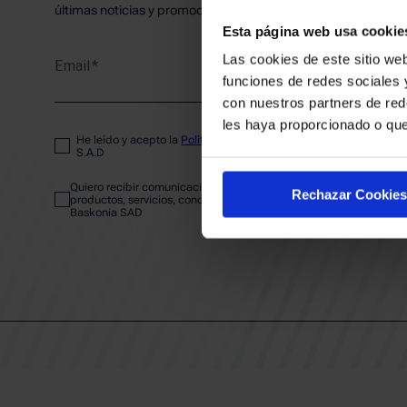
PLANTI
últimas noticias y promociones del club.
Esta página web usa cookie
Las cookies de este sitio web
Email
ENTRA
funciones de redes sociales 
con nuestros partners de red
les haya proporcionado o que
He leído y acepto la
Política de privacidad
del SASKI BASKONIA
ABONA
S.A.D
Quiero recibir comunicaciones electrónicas sobre las actividades,
Rechazar Cookies
productos, servicios, concursos, ofertas y/o promociones del SAS
Baskonia SAD
CALEND
CLUB
Patrocinadores