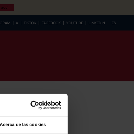
 aquí!
|
|
|
|
|
AGRAM
X
TIKTOK
FACEBOOK
YOUTUBE
LINKEDIN
ES
EUSKERA
Acerca de las cookies