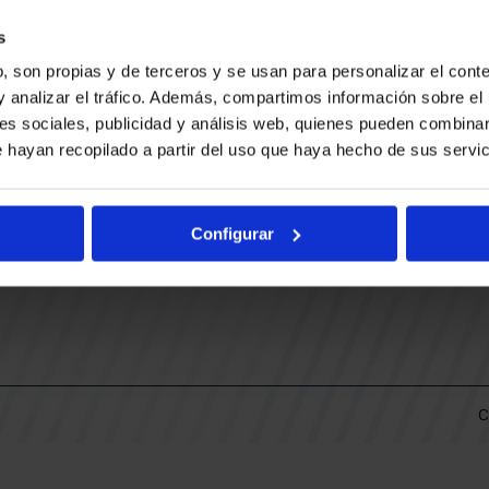
CONTACTO
LLA
TRABAJA CON NOSOTROS
s
BUESA ARENA EVENTS
, son propias y de terceros y se usan para personalizar el conte
BAKH
DAS
y analizar el tráfico. Además, compartimos información sobre el 
FUNDACIÓN BASKONIA-ALAVÉS
es sociales, publicidad y análisis web, quienes pueden combinar
 hayan recopilado a partir del uso que haya hecho de sus servic
DOS
Fernando Buesa Arena Carretera
Zurbano S/N
Configurar
01013 Vitoria-Gasteiz
KI
ARIO
C